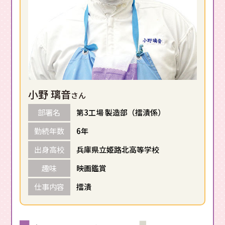
小野 璃音
さん
部署名
第3工場 製造部（擂潰係）
勤続年数
6年
出身高校
兵庫県立姫路北高等学校
趣味
映画鑑賞
仕事内容
擂潰