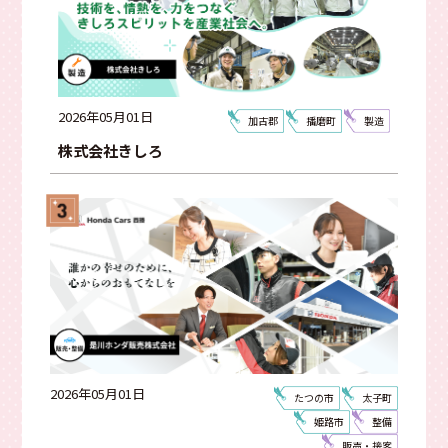
創業30年以上
シェア率高い！
検索する
2026年05月01日
加古郡
播磨町
製造
株式会社きしろ
2026年05月01日
たつの市
太子町
姫路市
整備
販売・接客