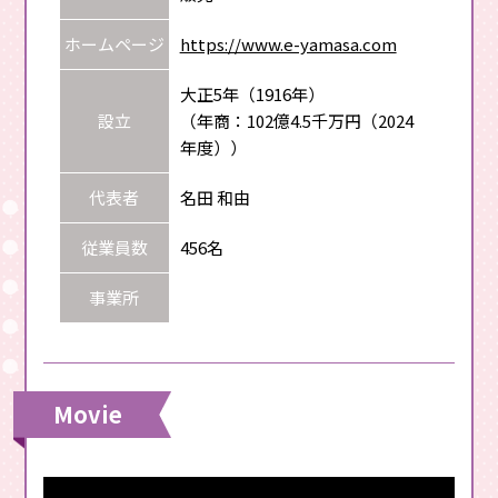
ホームページ
https://www.e-yamasa.com
大正5年（1916年）
設立
（年商：102億4.5千万円（2024
年度））
代表者
名田 和由
従業員数
456名
事業所
Movie