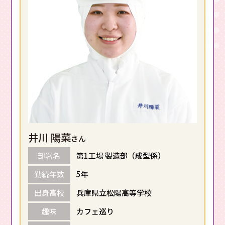
井川 陽菜
さん
部署名
第1工場 製造部（成型係）
勤続年数
5年
出身高校
兵庫県立松陽高等学校
趣味
カフェ巡り