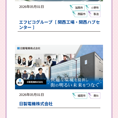
2026年05月01日
加西市
小野市
西脇市
製造
エフピコグループ［ 関西工場・関西ハブセ
ンター ］
2026年05月01日
姫路市
商社
日製電機株式会社