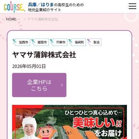
兵庫／はりま
の高校生のための
地元企業紹介サイト
HOME
ヤマサ蒲鉾株式会社
加西市
姫路市
宍粟市
福崎町
製造
ヤマサ蒲鉾株式会社
2026年05月01日
企業HPは
こちら