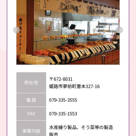
〒672-8031
所在地
姫路市夢前町置本327-16
電 話
079-335-3555
FAX
079-335-1553
水産練り製品、そう菜等の製造
事業内容
販売