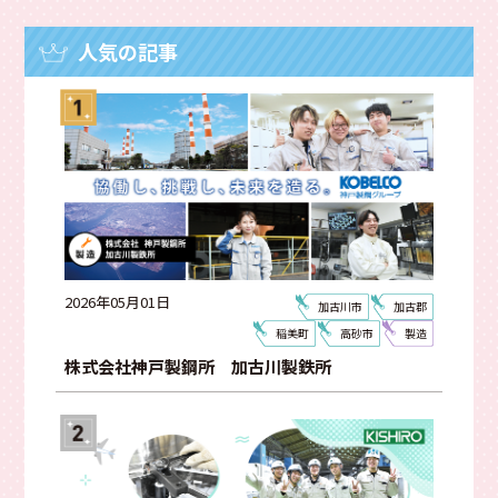
佐用町
西脇市
神戸市
小野市
明石市
加古郡
寮あり
網干区
揖保川町
飾磨区
人気の記事
夢前町
製造
建設
販売・接客
整備
畜産
電気
調理・飲食
通信
小売
運送
食品製造
商社
卸売
設計
販売
鉄道
冠婚葬祭・介護
2026年05月01日
加古川市
加古郡
資格がとれる
明るい社風
寮あり
地元本社
稲美町
高砂市
製造
動画有
チャレンジできる
社員の仲がいい
研修あり
株式会社神戸製鋼所 加古川製鉄所
大型連休あり
スキルが身につく
地元貢献
福利厚生が充実
有名企業
創業100年以上
先輩との距離が近い
Instagramあり
車通勤OK
やりがいがある
創業50年以上
雰囲気がいい