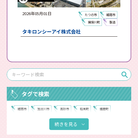
2026年05月01日
たつの市
姫路市
揖保川町
製造
タキロンシーアイ株式会社
タグで検索
姫路市
加古川市
高砂市
稲美町
播磨町
加西市
神河町
市川町
福崎町
相生市
続きを見る
たつの市
赤穂市
宍粟市
太子町
上郡町