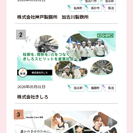
加古川市
加古郡
資格がとれる
明るい社風
寮あり
地元本社
稲美町
高砂市
製造
動画有
チャレンジできる
社員の仲がいい
研修あり
株式会社神戸製鋼所 加古川製鉄所
大型連休あり
スキルが身につく
地元貢献
福利厚生が充実
有名企業
創業100年以上
先輩との距離が近い
Instagramあり
車通勤OK
やりがいがある
創業50年以上
雰囲気がいい
創業30年以上
シェア率高い！
検索する
2026年05月01日
加古郡
播磨町
製造
株式会社きしろ