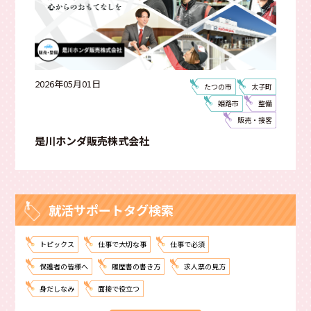
2026年05月01日
たつの市
太子町
姫路市
整備
販売・接客
是川ホンダ販売株式会社
就活サポートタグ検索
トピックス
仕事で大切な事
仕事で必須
保護者の皆様へ
履歴書の書き方
求人票の見方
身だしなみ
面接で役立つ