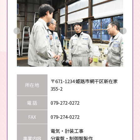
〒671-1234 姫路市網干区新在家
所在地
355-2
電 話
079-272-0272
FAX
079-274-0272
電気・計装工事
事業内容
分電盤・制御盤製作