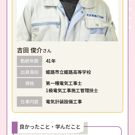
吉田 俊介
さん
勤続年数
41年
出身高校
姫路市立姫路高等学校
資格
第一種電気工事士
1級電気工事施工管理技士
仕事内容
電気計装設備工事
良かったこと・学んだこと