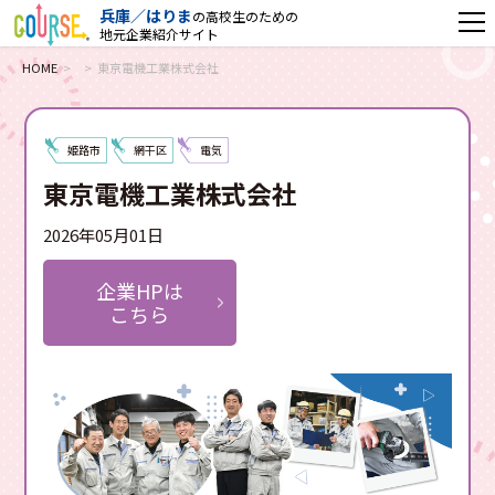
兵庫／はりま
の高校生のための
地元企業紹介サイト
HOME
東京電機工業株式会社
姫路市
網干区
電気
東京電機工業株式会社
2026年05月01日
企業HPは
こちら