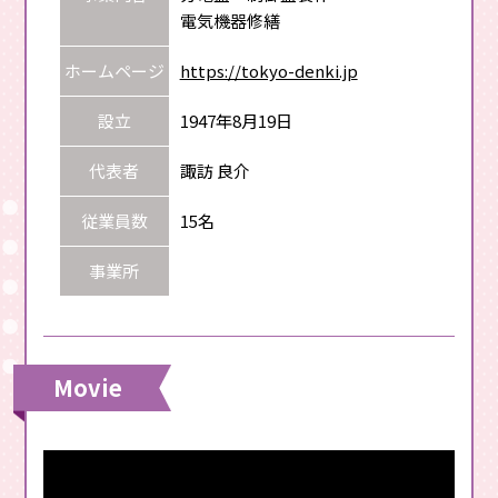
電気機器修繕
ホームページ
https://tokyo-denki.jp
設立
1947年8月19日
代表者
諏訪 良介
従業員数
15名
事業所
Movie