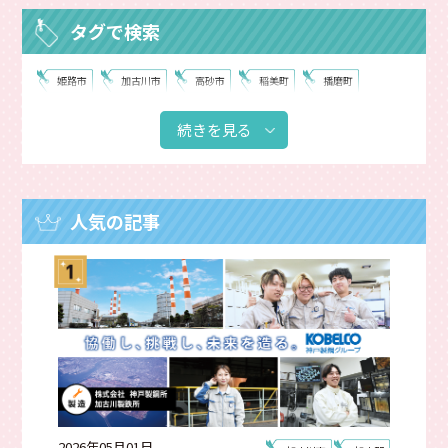
タグで検索
姫路市
加古川市
高砂市
稲美町
播磨町
加西市
神河町
市川町
福崎町
相生市
続きを見る
たつの市
赤穂市
宍粟市
太子町
上郡町
佐用町
西脇市
神戸市
小野市
明石市
加古郡
寮あり
網干区
揖保川町
飾磨区
人気の記事
夢前町
製造
建設
販売・接客
整備
畜産
電気
調理・飲食
通信
小売
運送
食品製造
商社
卸売
設計
販売
鉄道
冠婚葬祭・介護
2026年05月01日