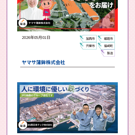
2026年05月01日
加西市
姫路市
宍粟市
福崎町
製造
ヤマサ蒲鉾株式会社