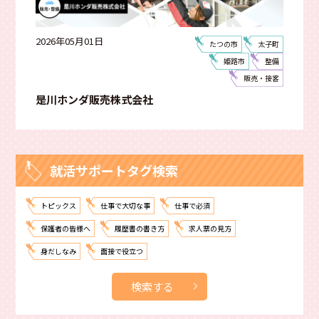
2026年05月01日
たつの市
太子町
姫路市
整備
販売・接客
是川ホンダ販売株式会社
就活サポートタグ検索
トピックス
仕事で大切な事
仕事で必須
保護者の皆様へ
履歴書の書き方
求人票の見方
身だしなみ
面接で役立つ
検索する