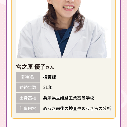
宮之原 優子
さん
部署名
検査課
勤続年数
21年
出身高校
兵庫県立姫路工業高等学校
仕事内容
めっき前後の検査やめっき液の分析