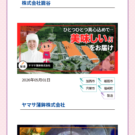
株式会社籠谷
2026年05月01日
加西市
姫路市
宍粟市
福崎町
製造
ヤマサ蒲鉾株式会社