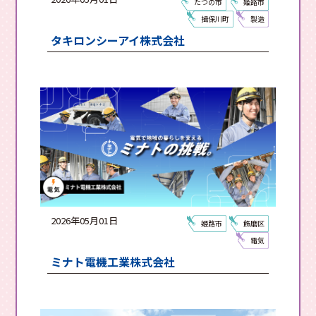
たつの市
姫路市
揖保川町
製造
タキロンシーアイ株式会社
2026年05月01日
姫路市
飾磨区
電気
ミナト電機工業株式会社