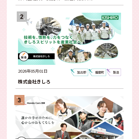
大型連休あり
スキルが身につく
地元貢献
福利厚生が充実
有名企業
創業100年以上
先輩との距離が近い
Instagramあり
車通勤OK
やりがいがある
創業50年以上
雰囲気がいい
創業30年以上
シェア率高い！
検索する
2026年05月01日
加古郡
播磨町
製造
株式会社きしろ