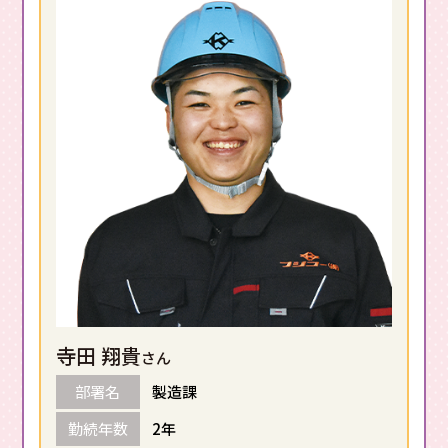
寺田 翔貴
さん
部署名
製造課
勤続年数
2年