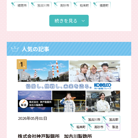
姫路市
加古川市
高砂市
稲美町
播磨町
加西市
神河町
市川町
福崎町
相生市
続きを見る
たつの市
赤穂市
宍粟市
太子町
上郡町
佐用町
西脇市
神戸市
小野市
明石市
加古郡
寮あり
網干区
揖保川町
飾磨区
人気の記事
夢前町
製造
建設
販売・接客
整備
畜産
電気
調理・飲食
通信
小売
運送
食品製造
商社
卸売
設計
販売
鉄道
冠婚葬祭・介護
2026年05月01日
加古川市
加古郡
資格がとれる
明るい社風
寮あり
地元本社
稲美町
高砂市
製造
動画有
チャレンジできる
社員の仲がいい
研修あり
株式会社神戸製鋼所 加古川製鉄所